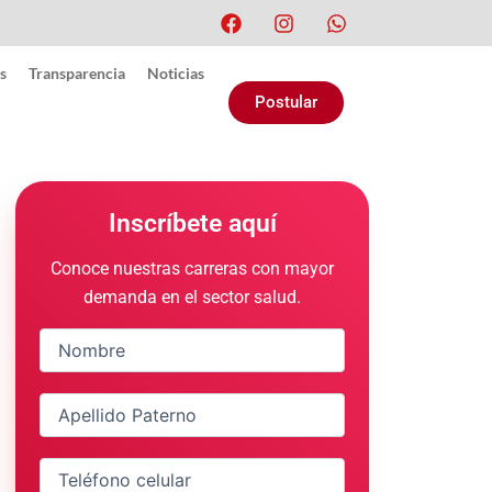
F
I
W
a
n
h
c
s
a
s
Transparencia
Noticias
e
t
t
Postular
b
a
s
o
g
a
o
r
p
k
a
p
m
Inscríbete aquí
Conoce nuestras carreras con mayor
demanda en el sector salud.