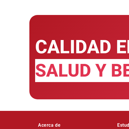
CALIDAD E
SALUD Y B
Acerca de
Estud