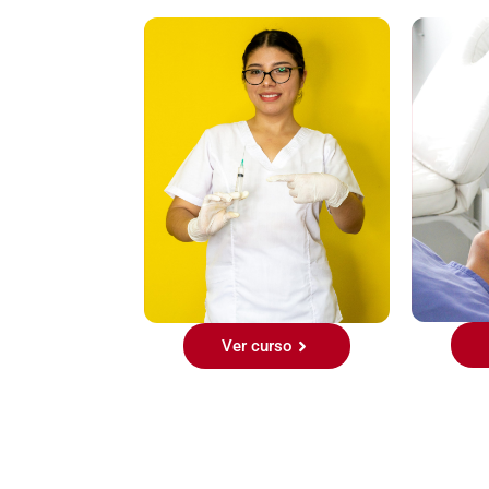
Pl
Microblading
ctoterapia
Pl
Ver curso