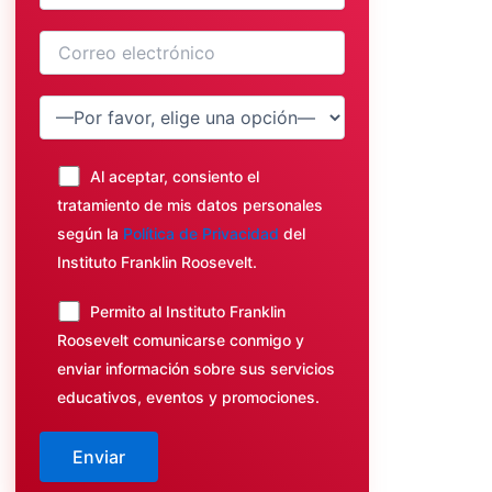
Al aceptar, consiento el
tratamiento de mis datos personales
según la
Política de Privacidad
del
Instituto Franklin Roosevelt.
Permito al Instituto Franklin
Roosevelt comunicarse conmigo y
enviar información sobre sus servicios
educativos, eventos y promociones.