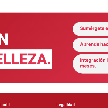
Sumérgete en
N
Aprende ha
ELLEZA.
Integración 
meses.
iantil
Legalidad