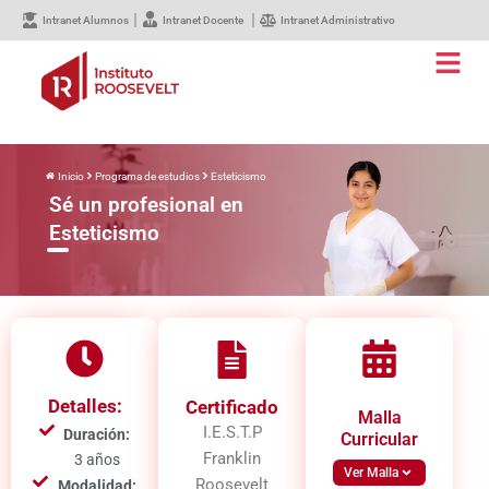
Intranet Alumnos
Intranet Docente
Intranet Administrativo
Inicio
Programa de estudios
Esteticismo
Sé un profesional en
Esteticismo
Detalles:
Certificado
Malla
I.E.S.T.P
Duración:
Curricular
Franklin
3 años
Ver Malla
Roosevelt
Modalidad: